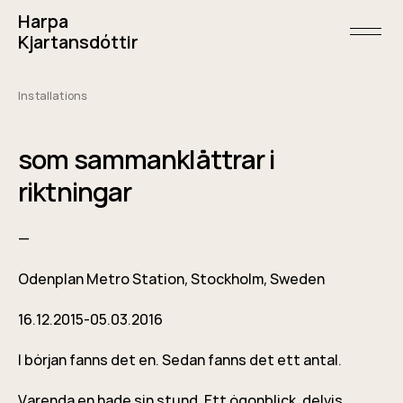
Skip
Harpa
to
content
open/
Kjartansdóttir
menu
and
sideba
Installations
May
12,
2015
som sammanklättrar i
riktningar
—
Odenplan Metro Station, Stockholm, Sweden
16.12.2015-05.03.2016
I början fanns det en. Sedan fanns det ett antal.
Varenda en hade sin stund. Ett ögonblick, delvis