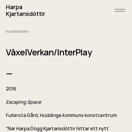
Skip
Harpa
to
content
open/
Kjartansdóttir
menu
and
sideba
Installations
January
4,
2016
VäxelVerkan/InterPlay
—
2016
Escaping Space
Fullersta Gård, Huddinge kommuns konstcentrum
“När Harpa Dögg Kjartansdóttir hittar ett nytt