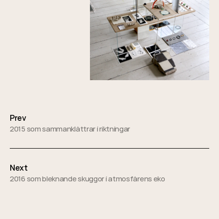
Posts
navigation
Prev
2015 som sammanklättrar i riktningar
Next
2016 som bleknande skuggor i atmosfärens eko