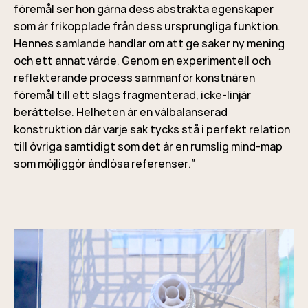
föremål ser hon gärna dess abstrakta egenskaper
som är frikopplade från dess ursprungliga funktion.
Hennes samlande handlar om att ge saker ny mening
och ett annat värde. Genom en experimentell och
reflekterande process sammanför konstnären
föremål till ett slags fragmenterad, icke-linjär
berättelse. Helheten är en välbalanserad
konstruktion där varje sak tycks stå i perfekt relation
till övriga samtidigt som det är en rumslig mind-map
som möjliggör ändlösa referenser.”