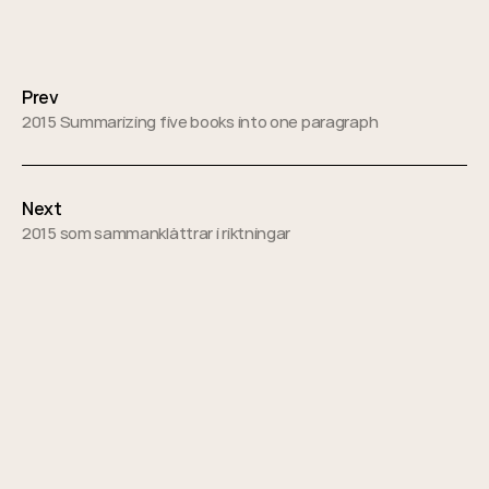
Posts
navigation
Prev
2015 Summarizing five books into one paragraph
Next
2015 som sammanklättrar i riktningar