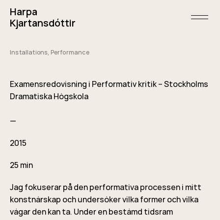
Skip
Harpa
to
content
open/
Kjartansdóttir
menu
and
sideba
Installations
,
Performance
May
5,
2015
Examensredovisning i Performativ kritik – Stockholms
Dramatiska Högskola
—
2015
25 min
Jag fokuserar på den performativa processen i mitt
konstnärskap och undersöker vilka former och vilka
vägar den kan ta. Under en bestämd tidsram